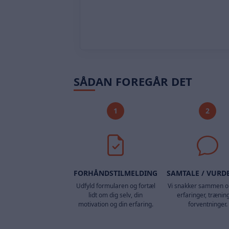
SÅDAN FOREGÅR DET
1
2
FORHÅNDSTILMELDING
SAMTALE / VURD
Udfyld formularen og fortæl
Vi snakker sammen o
lidt om dig selv, din
erfaringer, trænin
motivation og din erfaring.
forventninger.