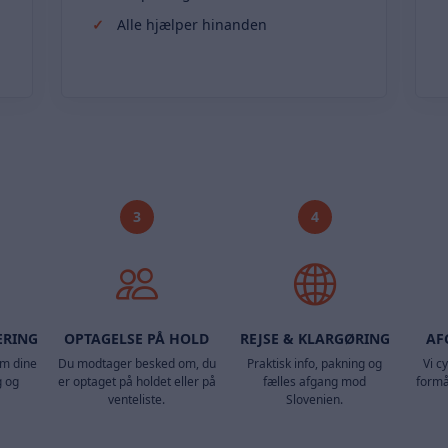
Alle hjælper hinanden
3
4
ERING
OPTAGELSE PÅ HOLD
REJSE & KLARGØRING
AF
m dine
Du modtager besked om, du
Praktisk info, pakning og
Vi c
g og
er optaget på holdet eller på
fælles afgang mod
formå
venteliste.
Slovenien.