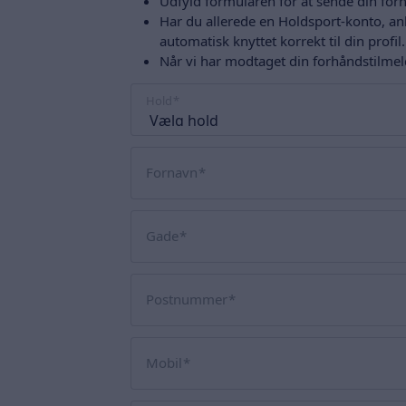
Udfyld formularen for at sende din for
Har du allerede en Holdsport-konto, anb
automatisk knyttet korrekt til din profil.
Når vi har modtaget din forhåndstilme
Hold
Fornavn
Gade
Postnummer
Mobil