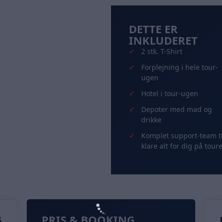
DETTE ER
INKLUDERET
2 stk. T-Shirt
Forplejning i hele tour-
ugen
Hotel i tour-ugen
Depoter med mad og
drikke
Komplet support-team ti
klare alt for dig på tour
PRIS & BOOKING
G