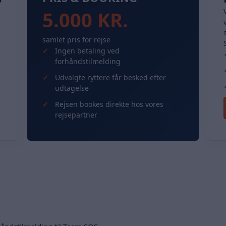
5.000 KR.
samlet pris for rejse
Ingen betaling ved
forhåndstilmelding
Udvalgte ryttere får besked efter
udtagelse
Rejsen bookes direkte hos vores
rejsepartner