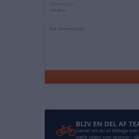
Fødselsdag
Evt. kommentar
BLIV EN DEL AF T
Uanset om du vil deltage som r
støtte sagen som sponsor – så 