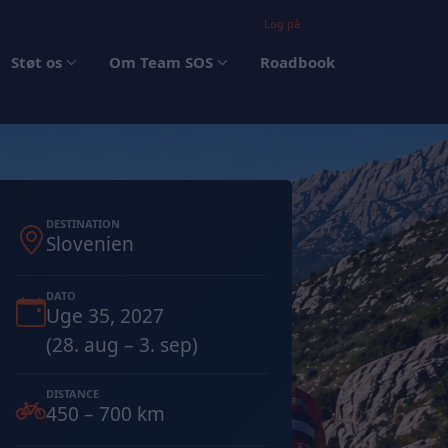
Log på
Støt os
Om Team SOS
Roadbook
DESTINATION
Slovenien
DATO
Uge 35, 2027
(28. aug – 3. sep)
DISTANCE
450 – 700 km