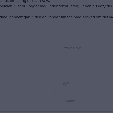
håndstilmelding til Team SOS.
efaler vi, at du logger ind(Under formularen), inden du udfylder 
lding, gennemgår vi den og vender tilbage med besked om det vid
Efternavn
By
E-mail