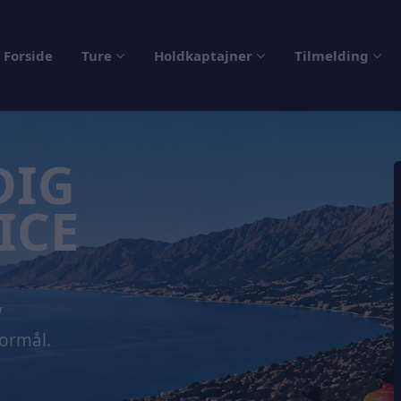
Forside
Ture
Holdkaptajner
Tilmelding
DIG
ICE
v
formål.