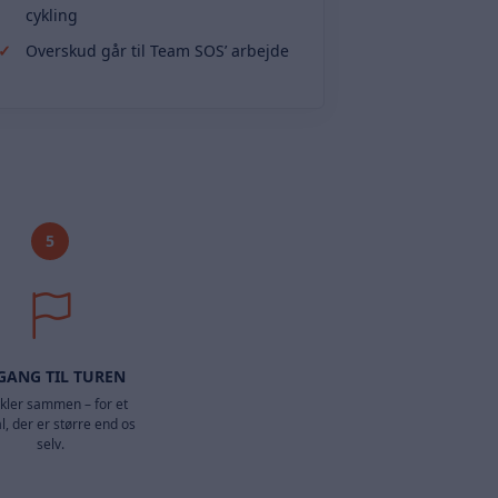
cykling
Overskud går til Team SOS’ arbejde
5
GANG TIL TUREN
ykler sammen – for et
l, der er større end os
selv.