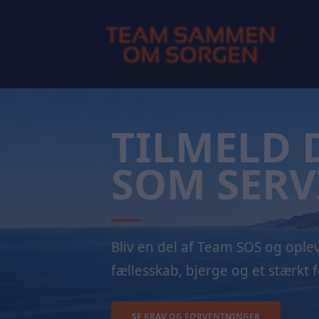
TILMELD 
SOM SERV
Bliv en del af Team SOS og ople
fællesskab, bjerge og et stærkt 
SE KRAV OG FORVENTNINGER