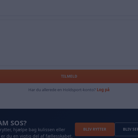
TILMELD
Har du allerede en Holdsport-konto?
Log på
EAM SOS?
BLIV RYTTER
BLIV S
ytter, hjælpe bag kulissen eller
er du en vigtig del af fællesskabet.