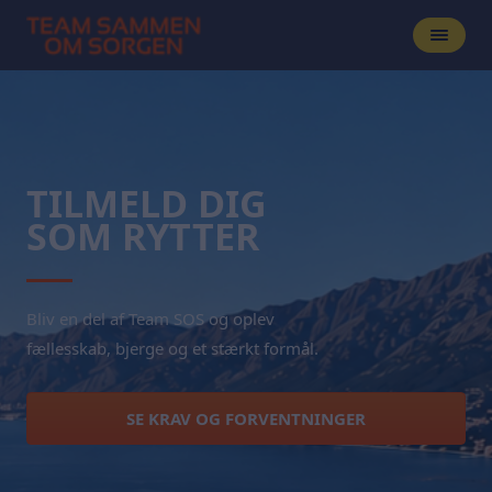
TILMELD DIG
SOM RYTTER
Bliv en del af Team SOS og oplev
fællesskab, bjerge og et stærkt formål.
SE KRAV OG FORVENTNINGER