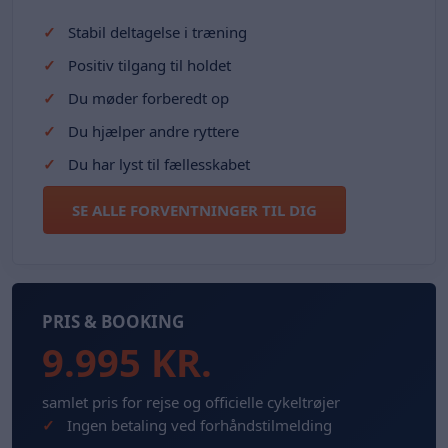
Stabil deltagelse i træning
Positiv tilgang til holdet
Du møder forberedt op
Du hjælper andre ryttere
Du har lyst til fællesskabet
SE ALLE FORVENTNINGER TIL DIG
PRIS & BOOKING
9.995 KR.
samlet pris for rejse og officielle cykeltrøjer
Ingen betaling ved forhåndstilmelding