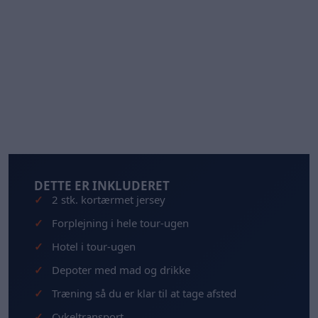
DETTE ER INKLUDERET
2 stk. kortærmet jersey
Forplejning i hele tour-ugen
Hotel i tour-ugen
Depoter med mad og drikke
Træning så du er klar til at tage afsted
Cykeltransport