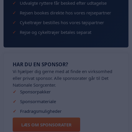
Udvalgte ryttere får besked efter udtagelse
Rejsen bookes direkte hos vores rejsepartner
Cykeltrøjer bestilles hos vores tøjspartner
Rejse og cykeltrøjer betales separat
HAR DU EN SPONSOR?
Vi hjælper dig gerne med at finde en virksomhed
eller privat sponsor. Alle sponsorater går til Det
Nationale Sorgcenter.
Sponsorpakker
Sponsormateriale
Fradragsmuligheder
LÆS OM SPONSORATER