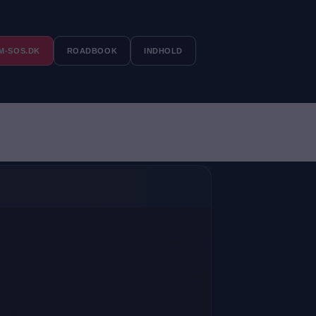
M-SOS.DK
ROADBOOK
INDHOLD