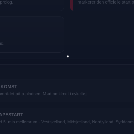
 prolog.
markerer den officielle start 
nd.
ELKOMST
rådet på p-pladsen. Mød omklædt i cykeltøj
TAPESTART
ed 5. min mellemrum - Vestsjælland, Midsjælland, Nordjylland, Syddan