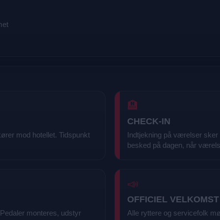
met
🏨
CHECK-IN
rer mod hotellet. Tidspunkt
Indtjekning på værelser sker 
besked på dagen, når værelse
📣
OFFICIEL VELKOMST
 Pedaler monteres, udstyr
Alle ryttere og servicefolk 