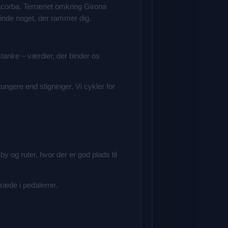
cacorba. Terrænet omkring Girona
finde noget, der rammer dig.
anke – værdier, der binder os
ngere end stigninger. Vi cykler for
y og ruter, hvor der er god plads til
træde i pedalerne.