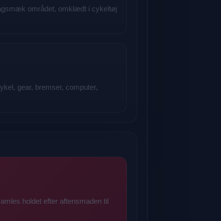
agsmæk området, omklædt i cykeltøj
 cykel, gear, bremser, computer,
amles holdet efter aftensmaden til