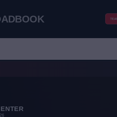
ROADBOOK
TEA
CENTER
26