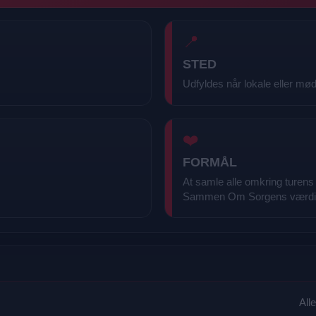
📍
STED
Udfyldes når lokale eller mø
❤️
FORMÅL
At samle alle omkring turen
Sammen Om Sorgens værdi
All