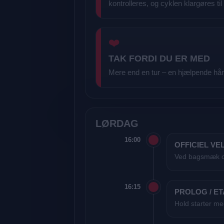
kontrolleres, og cyklen klargøres til
❤️
TAK FORDI DU ER MED
Mere end en tur – en hjælpende hå
LØRDAG
16:00
OFFICIEL V
Ved bagsmæk om
16:15
PROLOG / E
Hold starter m