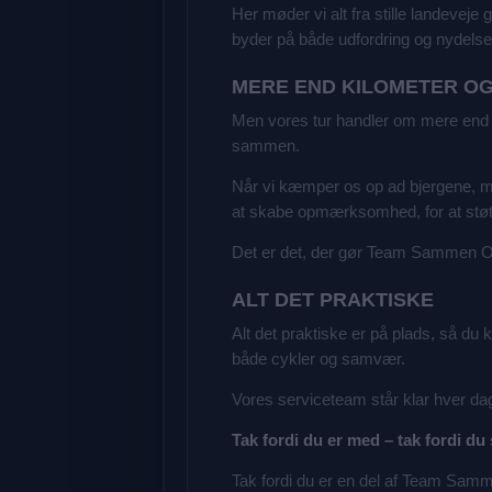
Her møder vi alt fra stille landeve
byder på både udfordring og nydelse 
MERE END KILOMETER O
Men vores tur handler om mere end 
sammen.
Når vi kæmper os op ad bjergene, mi
at skabe opmærksomhed, for at støtte
Det er det, der gør Team Sammen Om 
ALT DET PRAKTISKE
Alt det praktiske er på plads, så du 
både cykler og samvær.
Vores serviceteam står klar hver dag
Tak fordi du er med – tak fordi du 
Tak fordi du er en del af Team Sam