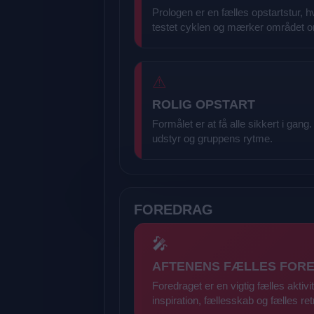
Prologen er en fælles opstartstur, h
testet cyklen og mærker området o
⚠
ROLIG OPSTART
Formålet er at få alle sikkert i gang
udstyr og gruppens rytme.
FOREDRAG
🎤
AFTENENS FÆLLES FOR
Foredraget er en vigtig fælles akt
inspiration, fællesskab og fælles ret