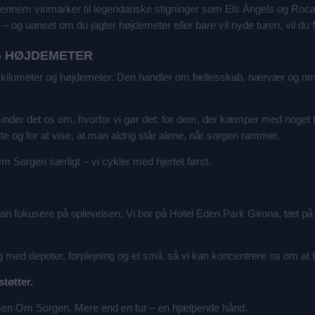
je gennem vinmarker til legendariske stigninger som Els Àngels og Ro
– og uanset om du jagter højdemeter eller bare vil nyde turen, vil du 
G HØJDEMETER
kilometer og højdemeter. Den handler om fællesskab, nærvær og omt
nder det os om, hvorfor vi gør det: for dem, der kæmper med noget tu
 og for at vise, at man aldrig står alene, når sorgen rammer.
Sorgen særligt – vi cykler med hjertet først.
kan fokusere på oplevelsen. Vi bor på Hotel Eden Park Girona, tæt på b
 med depoter, forplejning og et smil, så vi kan koncentrere os om at 
støtter.
men Om Sorgen. Mere end en tur – en hjælpende hånd.