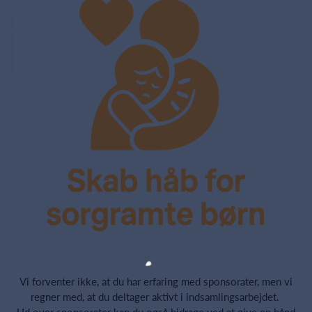
Vi forventer ikke, at du har erfaring med sponsorater, men vi
regner med, at du deltager aktivt i indsamlingsarbejdet.
Ud over sponsorater kan du også bidrage ved at give en hånd