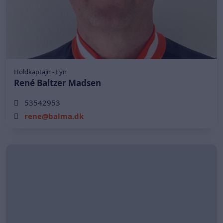
Holdkaptajn - Fyn
René Baltzer Madsen
53542953
rene@balma.dk