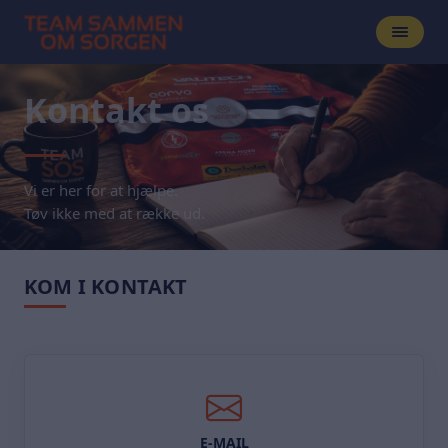
Kontakt os
Vi er her for at hjælpe.
Tøv ikke med at række ud.
KOM I KONTAKT
E-MAIL