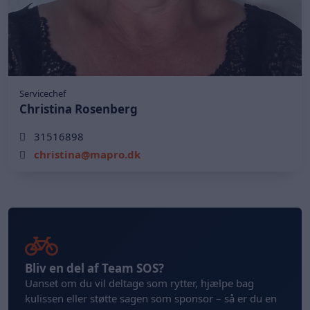
Servicechef
Christina Rosenberg
31516898
christina@mapro.dk
Bliv en del af Team SOS?
Uanset om du vil deltage som rytter, hjælpe bag
kulissen eller støtte sagen som sponsor – så er du en